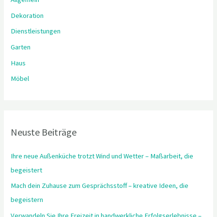
n
Dekoration
a
Dienstleistungen
c
Garten
h
:
Haus
Möbel
Neuste Beiträge
Ihre neue Außenküche trotzt Wind und Wetter – Maßarbeit, die
begeistert
Mach dein Zuhause zum Gesprächsstoff – kreative Ideen, die
begeistern
Verwandeln Sie Ihre Freizeit in handwerkliche Erfolgserlebnisse –