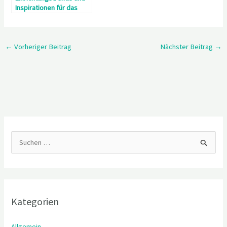
Inspirationen für das
Gäste WC
←
Vorheriger Beitrag
Nächster Beitrag
→
S
u
c
h
Kategorien
e
n
Allgemein