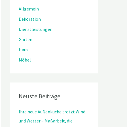
n
Allgemein
n
Dekoration
a
c
Dienstleistungen
h
Garten
:
Haus
Möbel
Neuste Beiträge
Ihre neue Außenküche trotzt Wind
und Wetter – Maßarbeit, die