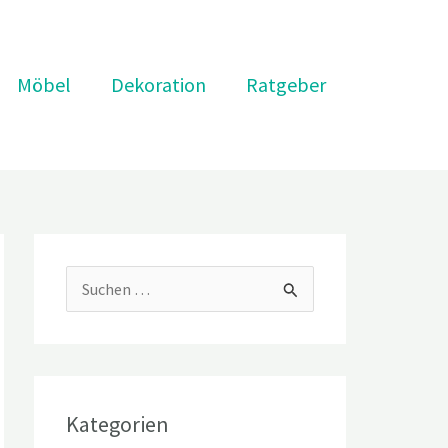
Möbel
Dekoration
Ratgeber
S
u
c
h
Kategorien
e