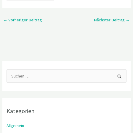
←
Vorheriger Beitrag
Nächster Beitrag
→
S
u
c
h
Kategorien
e
n
Allgemein
n